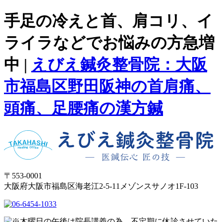
手足の冷えと首、肩コリ、イ
ライラなどでお悩みの方急増
中 |
えびえ鍼灸整骨院：大阪
市福島区野田阪神の首肩痛、
頭痛、足腰痛の漢方鍼
〒553-0001
大阪府大阪市福島区海老江2-5-11メゾンスサノオ1F-103