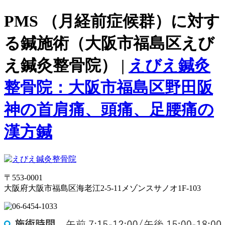
PMS （月経前症候群）に対す
る鍼施術（大阪市福島区えび
え鍼灸整骨院） |
えびえ鍼灸
整骨院：大阪市福島区野田阪
神の首肩痛、頭痛、足腰痛の
漢方鍼
〒553-0001
大阪府大阪市福島区海老江2-5-11メゾンスサノオ1F-103