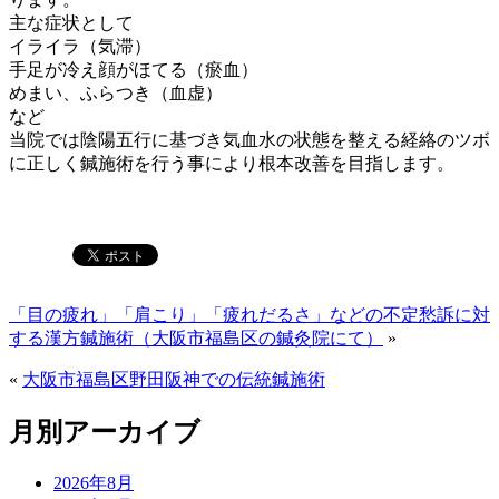
主な症状として
イライラ（気滞）
手足が冷え顔がほてる（瘀血）
めまい、ふらつき（血虚）
など
当院では陰陽五行に基づき気血水の状態を整える経絡のツボ
に正しく鍼施術を行う事により根本改善を目指します。
「目の疲れ」「肩こり」「疲れだるさ」などの不定愁訴に対
する漢方鍼施術（大阪市福島区の鍼灸院にて）
»
«
大阪市福島区野田阪神での伝統鍼施術
月別アーカイブ
2026年8月