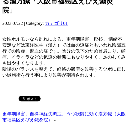
る漢方鍼「大阪市福島区えびえ鍼灸
院」
2023.07.22 | Category:
カテゴリ01
女性ホルモンなら乱れによる、更年期障害、PMS 、情緒不
安定などは東洋医学（漢方）では血の道症ともいわれ陰陽五
行での陰虚、瘀血の症です。陰分の低下のため首肩こり、頭
痛、イライラなどの気逆の状態にもなりやすく、足のむくみ
も出やすくなります。
陰陽のバランスを整えて、経絡の鬱滞を改善するツボに正し
い鍼施術を行う事により改善が期待されます。
更年期障害、自律神経失調症、うつ状態に効く漢方鍼（大阪
市福島区えびえ鍼灸院）
»