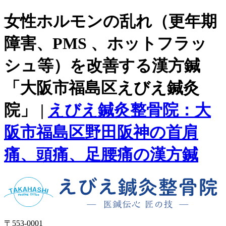
女性ホルモンの乱れ（更年期
障害、PMS 、ホットフラッ
シュ等）を改善する漢方鍼
「大阪市福島区えびえ鍼灸
院」 |
えびえ鍼灸整骨院：大
阪市福島区野田阪神の首肩
痛、頭痛、足腰痛の漢方鍼
〒553-0001