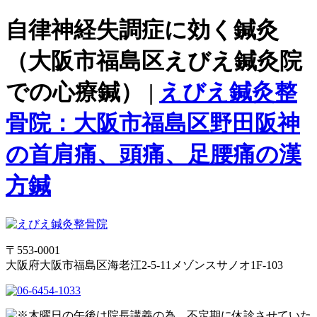
自律神経失調症に効く鍼灸
（大阪市福島区えびえ鍼灸院
での心療鍼） |
えびえ鍼灸整
骨院：大阪市福島区野田阪神
の首肩痛、頭痛、足腰痛の漢
方鍼
〒553-0001
大阪府大阪市福島区海老江2-5-11メゾンスサノオ1F-103