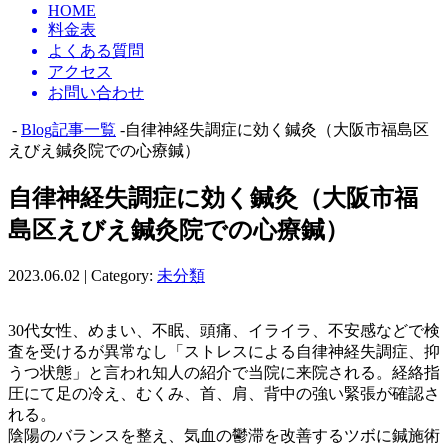
HOME
料金表
よくある質問
アクセス
お問い合わせ
-
Blog記事一覧
-自律神経失調症に効く鍼灸（大阪市福島区
えびえ鍼灸院での心療鍼）
自律神経失調症に効く鍼灸（大阪市福
島区えびえ鍼灸院での心療鍼）
2023.06.02 | Category:
未分類
30代女性、めまい、不眠、頭痛、イライラ、不安感などで検
査を受けるが異常なし「ストレスによる自律神経失調症、抑
うつ状態」と言われ知人の紹介で当院に来院される。経絡指
圧にて足の冷え、むくみ、首、肩、背中の強い緊張が確認さ
れる。
陰陽のバランスを整え、気血の鬱滞を改善するツボに鍼施術