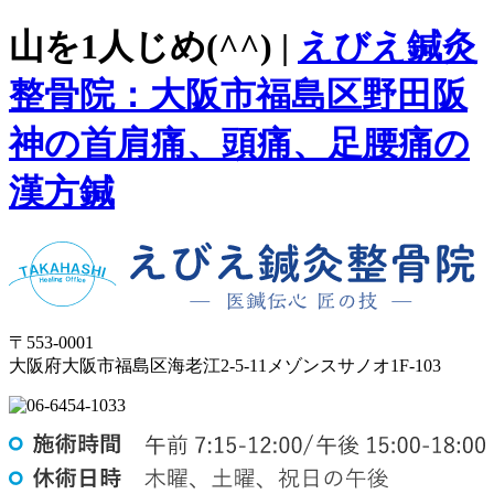
山を1人じめ(^^) |
えびえ鍼灸
整骨院：大阪市福島区野田阪
神の首肩痛、頭痛、足腰痛の
漢方鍼
〒553-0001
大阪府大阪市福島区海老江2-5-11メゾンスサノオ1F-103