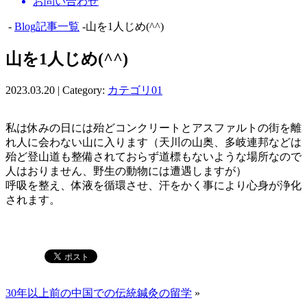
お問い合わせ
-
Blog記事一覧
-山を1人じめ(^^)
山を1人じめ(^^)
2023.03.20 | Category:
カテゴリ01
私は休みの日には殆どコンクリートとアスファルトの街を離
れ人に会わない山に入ります（天川の山奥、多岐連邦などは
殆ど登山道も整備されておらず道標もないような場所なので
人はおりません、野生の動物には遭遇しますが）
呼吸を整え、体液を循環させ、汗をかく事により心身が浄化
されます。
30年以上前の中国での伝統鍼灸の留学
»