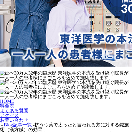
HOME
料金表
よくある質問
アクセス
お問い合わせ
-
Blog記事一覧
-抗うつ薬で太ったと言われる方に対する鍼施
術（漢方鍼）の効果