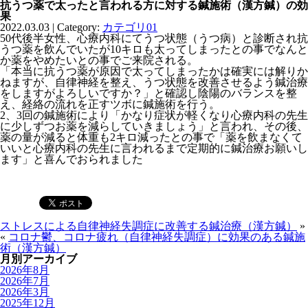
抗うつ薬で太ったと言われる方に対する鍼施術（漢方鍼）の効
果
2022.03.03 | Category:
カテゴリ01
50代後半女性、心療内科にてうつ状態（うつ病）と診断され抗
うつ薬を飲んでいたが10キロも太ってしまったとの事でなんと
か薬をやめたいとの事でご来院される。
「本当に抗うつ薬が原因で太ってしまったかは確実には解りか
ねますが、自律神経を整え、うつ状態を改善させるよう鍼治療
をしますがよろしいですか？」と確認し陰陽のバランスを整
え、経絡の流れを正すツボに鍼施術を行う。
2、3回の鍼施術により「かなり症状が軽くなり心療内科の先生
に少しずつお薬を減らしていきましょう」と言われ、その後、
薬の量が減ると体重も2キロ減ったとの事で「薬を飲まなくて
いいと心療内科の先生に言われるまで定期的に鍼治療お願いし
ます」と喜んでおられました
ストレスによる自律神経失調症に改善する鍼治療（漢方鍼）
»
«
コロナ鬱、コロナ疲れ（自律神経失調症）に効果のある鍼施
術（漢方鍼）
月別アーカイブ
2026年8月
2026年7月
2026年3月
2025年12月