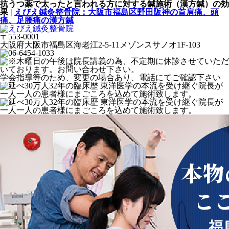
抗うつ薬で太ったと言われる方に対する鍼施術（漢方鍼）の効
果 |
えびえ鍼灸整骨院：大阪市福島区野田阪神の首肩痛、頭
痛、足腰痛の漢方鍼
〒553-0001
大阪府大阪市福島区海老江2-5-11メゾンスサノオ1F-103
学会指導等のため、変更の場合あり、電話にてご確認下さい