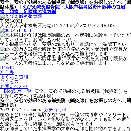
安全、安心で効果のある鍼灸院（鍼灸師）をお探しの方へ（閑
話休題） |
えびえ鍼灸整骨院：大阪市福島区野田阪神の首肩
痛、頭痛、足腰痛の漢方鍼
〒553-0001
大阪府大阪市福島区海老江2-5-11メゾンスサノオ1F-103
学会指導等のため、変更の場合あり、電話にてご確認下さい
HOME
料金表
よくある質問
アクセス
お問い合わせ
-
Blog記事一覧
-安全、安心で効果のある鍼灸院（鍼灸師）を
お探しの方へ（閑話休題）
安全、安心で効果のある鍼灸院（鍼灸師）をお探しの方へ（閑
話休題）
2022.01.27 | Category:
カテゴリ01
極めるという事は無駄がない事、一流の武道家やアスリート、
芸術家などを見ていると無駄な動きがなく、とても動作や所作
が流れるように綺麗です。施術家もそうです。
私が師事していた東洋医学の大家の老師も惚れ惚れするような