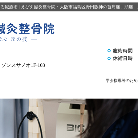
る鍼施術 |
えびえ鍼灸整骨院：大阪市福島区野田阪神の首肩痛、頭痛、
ゾンスサノオ1F-103
学会指導等のため