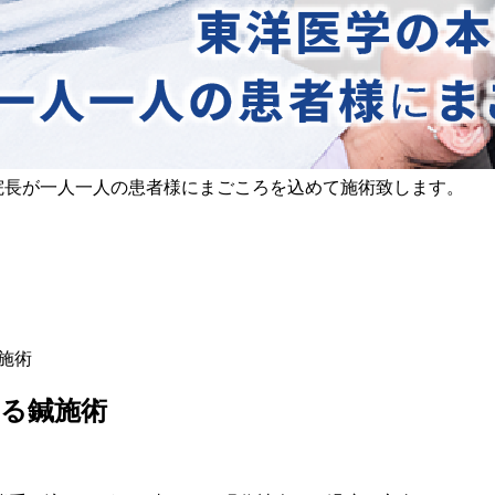
施術
る鍼施術