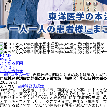
HOME
料金表
よくある質問
アクセス
お問い合わせ
-
施術コラム一覧
- 自律神経失調症に効果のある鍼施術（福
自律神経失調症に効果のある鍼施術（福島区、野田阪神の鍼灸
2022.02.03
カテゴリ:
自律神経失調症
30代女性、「倦怠感、イライラ、頭痛などで仕事に集中でき
に紹介され来院されました。鍼は初めてで少し怖いとの事でし
遠慮せず言ってくださいね」と経絡指圧にて自律神経失調症の
とてもあってとてもリラックスできます、先生なら鍼を受けて
届いてる感じです。なんだか体も心も緊張が緩んできました」