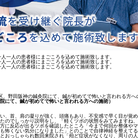
島区、野田阪神の鍼灸院にて、鍼が初めてで怖いと言われる方へ
院にて、鍼が初めてで怖いと言われる方への施術）
ない、首、肩の凝りが強く、頭痛もあり、不安感で早く目が覚
たのでしっかり説明をし、「軽くツボの状態をみてみますね、
方に反応が出るツボを確認したところ「今まで何回か整体やマ
も怖くない気分になりました」とのことで自律神経を整えてる
とおっしゃられ数回来院され「殆ど症状がなくなり、周りの人