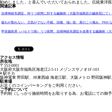
勧めしました」と喜んでいただいておられました。伝統東洋医
関連記事
自律神経失調症、抑うつ状態に対する鍼施術（大阪市福島区の鍼灸院にて）..
疲れが取れない、元気がでない不眠、頭痛、強い首、肩のこり痛み、PMS な
甲状腺疾患（バセドウ病）うつ状態、自律神経失調症を改善する鍼施術（大阪
アクセス情報
所在地
〒553-0001
大阪府大阪市福島区海老江2-5-11 メゾンスサノオ1F-103
◉ 駅チカ
阪神電車 野田駅、JR東西線 海老江駅、大阪メトロ 野田阪神駅
駐車場
お近くのコインパーキングをご利用ください。
ご予約について
予約制（しっかり施術時間をお取りする為、お電話にての御予