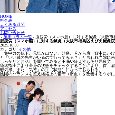
HOME
料金表
よくある質問
アクセス
お問い合わせ
-
施術コラム一覧
- 脳疲労（スマホ脳）に対する鍼灸（大阪
脳疲労（スマホ脳）に対する鍼灸（大阪市福島区えびえ鍼灸院
2025.10.30
カテゴリ:
その他
集中力の低下、元気が出ない、頭痛、首から肩、背中にかけ
と「いい鍼の先生がいるので行ってみる？」と言われ当院に来
しっかりとお話しを聞いてみると不眠や冷え性もあり易疲労、
経絡指圧により全身の状態をチェックすることにより、首、肩
鬱気滞」また「気逆」の症（状態）になっておられる。
陰陽のバランスを整え経絡上の鬱滞（瘀血）を改善するツボに