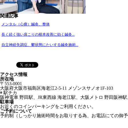
関連記事
メンタル（心療）鍼灸、整体
長く続く強い肩こりの根本改善に効く鍼灸...
自立神経失調症、鬱状態にたいする鍼灸施術...
アクセス情報
所在地
〒553-0001
大阪府大阪市福島区海老江2-5-11 メゾンスサノオ1F-103
◉ 駅チカ
阪神電車 野田駅、JR東西線 海老江駅、大阪メトロ 野田阪神駅
駐車場
お近くのコインパーキングをご利用ください。
ご予約について
予約制（しっかり施術時間をお取りする為、お電話にての御予