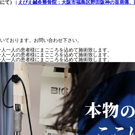
て） |
えびえ鍼灸整骨院：大阪市福島区野田阪神の首肩痛、