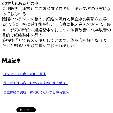
の症状もあるとの事
東洋医学（漢方）での気滞血瘀血の症、また気逆の状態にな
っておられる。
陰陽のバランスを整え、経絡を流れる気血水の鬱滞を改善す
るツボに丁寧に鍼施術を行い、心身に抱え込んでおられる瘀
血、邪気の部位に経絡整体をおこない体質改善、根本改善の
目的で経絡整体を行う
施術後「とてもスッキリしています、体も心も軽くなりまし
た」と明るい笑顔で喜んでおられました
関連記事
メンタル（心療）鍼灸、整体
長く続く強い肩こりの根本改善に効く鍼灸...
自立神経失調症、鬱状態にたいする鍼灸施術...