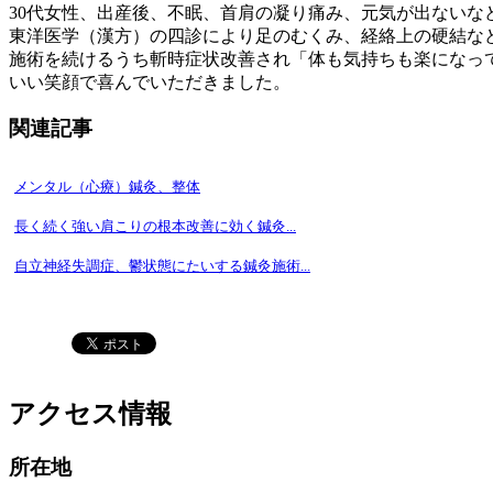
30代女性、出産後、不眠、首肩の凝り痛み、元気が出ないな
東洋医学（漢方）の四診により足のむくみ、経絡上の硬結な
施術を続けるうち斬時症状改善され「体も気持ちも楽になっ
いい笑顔で喜んでいただきました。
関連記事
メンタル（心療）鍼灸、整体
長く続く強い肩こりの根本改善に効く鍼灸...
自立神経失調症、鬱状態にたいする鍼灸施術...
アクセス情報
所在地