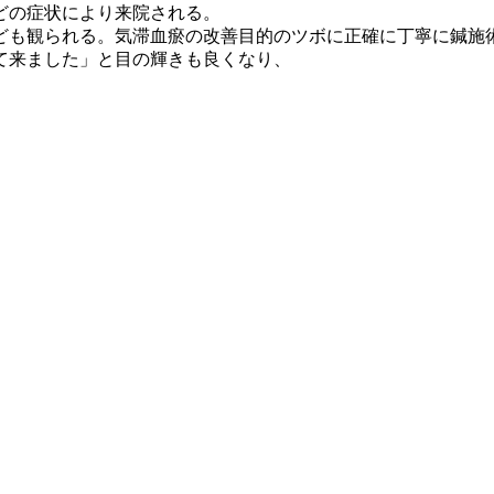
どの症状により来院される。
ども観られる。気滞血瘀の改善目的のツボに正確に丁寧に鍼施
て来ました」と目の輝きも良くなり、