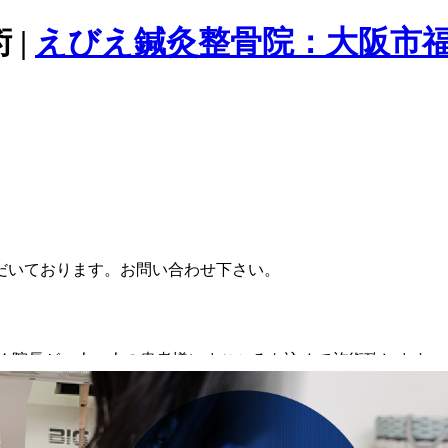
 |
えびえ鍼灸整骨院：大阪市