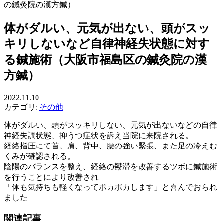
の鍼灸院の漢方鍼）
体がダルい、元気が出ない、頭がスッ
キリしないなど自律神経失状態に対す
る鍼施術（大阪市福島区の鍼灸院の漢
方鍼）
2022.11.10
カテゴリ:
その他
体がダルい、頭がスッキリしない、元気が出ないなどの自律
神経失調状態、抑うつ症状を訴え当院に来院される。
経絡指圧にて首、肩、背中、腰の強い緊張、また足の冷えむ
くみが確認される。
陰陽のバランスを整え、経絡の鬱滞を改善するツボに鍼施術
を行うことにより改善され
「体も気持ちも軽くなってポカポカします」と喜んでおられ
ました
関連記事