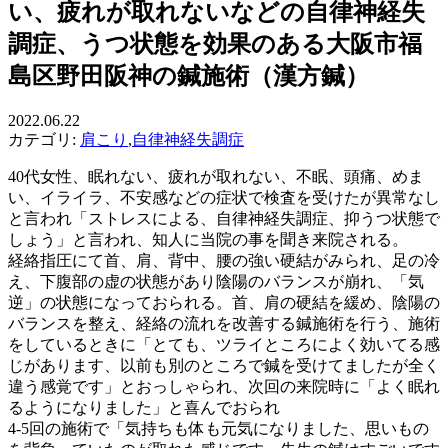
い、疲れが取れないなどの自律神経失
調症、うつ状態を効果のある大阪市福
島区野田阪神の鍼施術（漢方鍼）
2022.06.22
カテゴリ:
肩こり
,
自律神経失調症
40代女性、眠れない、疲れが取れない、不眠、頭痛、めま
い、イライラ、不安感などの症状で検査を受けたが異常なし
と言われ「ストレスによる、自律神経失調症、抑うつ状態で
しょう」と言われ、知人に当院の事を聞き来院される。
経絡指圧にて首、肩、背中、腰の強い硬結がみられ、足の冷
え、下腹部の虚の状態があり陰陽のバランスが崩れ、「気
逆」の状態になっておられる。首、肩の硬結を緩め、陰陽の
バランスを整え、経絡の流れを改善する鍼施術を行う、施術
をしているときに「とても、ツライところによく効いてる感
じがあります、以前も別のところで鍼を受けてましたが全く
違う感覚です」とおっしゃられ、次回の来院時に「よく眠れ
るようになりました」と喜んでおられ
4-5回の施術で「気持ちも体も元気になりました、思いもの